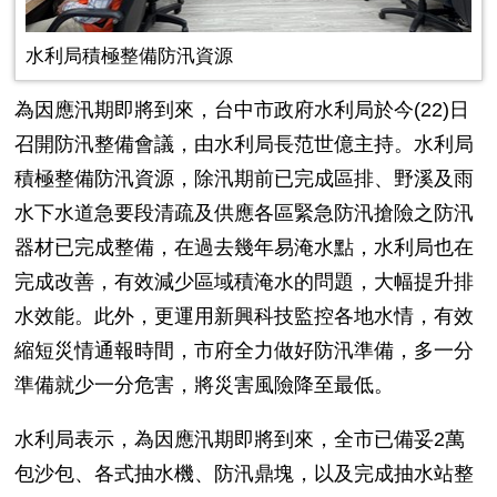
水利局積極整備防汛資源
為因應汛期即將到來，台中市政府水利局於今(22)日
召開防汛整備會議，由水利局長范世億主持。水利局
積極整備防汛資源，除汛期前已完成區排、野溪及雨
水下水道急要段清疏及供應各區緊急防汛搶險之防汛
器材已完成整備，在過去幾年易淹水點，水利局也在
完成改善，有效減少區域積淹水的問題，大幅提升排
水效能。此外，更運用新興科技監控各地水情，有效
縮短災情通報時間，市府全力做好防汛準備，多一分
準備就少一分危害，將災害風險降至最低。
水利局表示，為因應汛期即將到來，全市已備妥2萬
包沙包、各式抽水機、防汛鼎塊，以及完成抽水站整