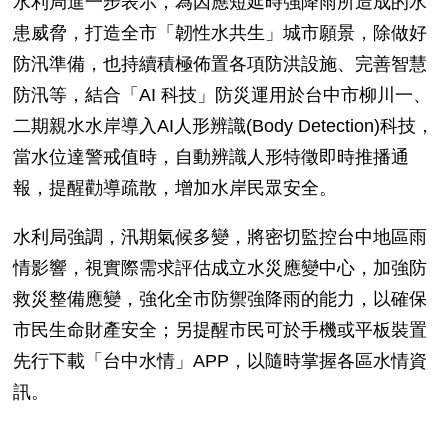
水利局進一步表示，為因應短延時強降雨所造成的水
患威脅，打造全市「韌性水共生」城市願景，除做好
防汛準備，也持續積極佈置各項防洪設施、完善智慧
防汛等，結合「AI 科技」防災運用於台中市柳川一、
二期親水水岸導入AI人形辨識(Body Detection)科技，
當水位達警戒值時，自動辨識人形特徵即時推播通
報，提醒勸導疏散，增加水岸民眾安全。
水利局強調，汛期氣候多變，將密切監控台中地區雨
情影響，視實際需求評估成立水災應變中心，加強防
救災整備應變，強化全市防禦強降雨的能力，以確保
市民生命財產安全；另提醒市民可於手機或平板裝置
先行下載「台中水情」APP，以隨時掌握各區水情資
訊。