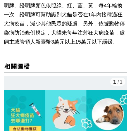
明牌。證明牌顏色依照綠、紅、藍、黃，每
4
年輪換
一次，證明牌可幫助識別犬貓是否在
1
年內接種過狂
犬病疫苗，減少其他民眾的疑慮。另外，依據動物傳
染病防治條例規定，犬貓未每年注射狂犬病疫苗，處
飼主或管領人新臺幣
3
萬元以上
15
萬元以下罰鍰。
相關圖檔
1
/ 1