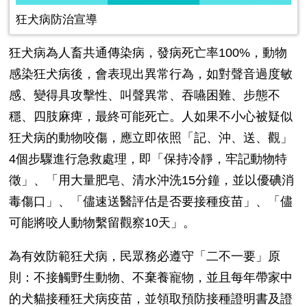
狂犬病防治宣導
狂犬病為人畜共通傳染病，發病死亡率
100%
，動物
感染狂犬病後，會表現出異常行為，如對聲音過度敏
感、變得具攻擊性、叫聲異常、吞嚥困難、步態不
穩、四肢麻痺，最終可能死亡。人如果不小心被疑似
狂犬病的動物咬傷，應立即依照「記、沖、送、觀」
4
個步驟進行急救處理，即「保持冷靜，牢記動物特
徵」、「用大量肥皂、清水沖洗
15
分鐘，並以優碘消
毒傷口」、「儘速送醫評估是否要接種疫苗」、「儘
可能將咬人動物繫留觀察
10
天」。
為有效防範狂犬病，民眾務必遵守「二不一要」原
則：不接觸野生動物、不棄養寵物，並且每年帶家中
的犬貓接種狂犬病疫苗，並領取預防接種證明書及證