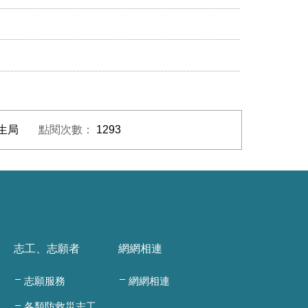
生局
點閱次數：
1293
志工、志願者
網網相連
志願服務
網網相連
各類防救災志工