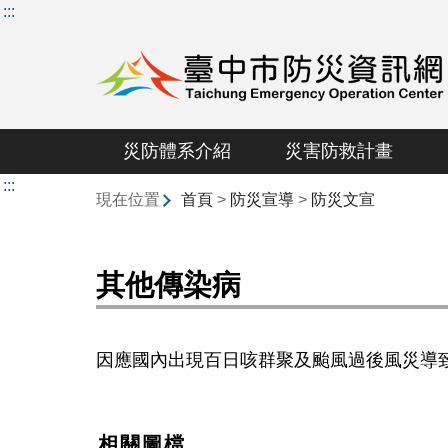
:::
災防體系介紹
災害防救計畫
:::
現在位置
首頁
>
防災宣導
>
防災文宣
其他傳染病
因應國內出現百日咳群聚及颱風過後風災導
相關圖檔