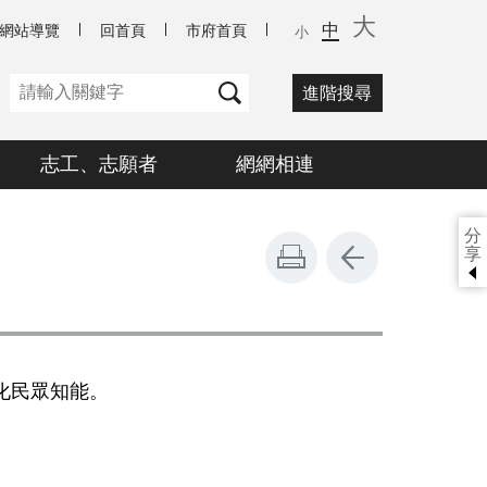
大
中
網站導覽
回首頁
市府首頁
小
進階搜尋
志工、志願者
網網相連
分
享
化民眾知能。