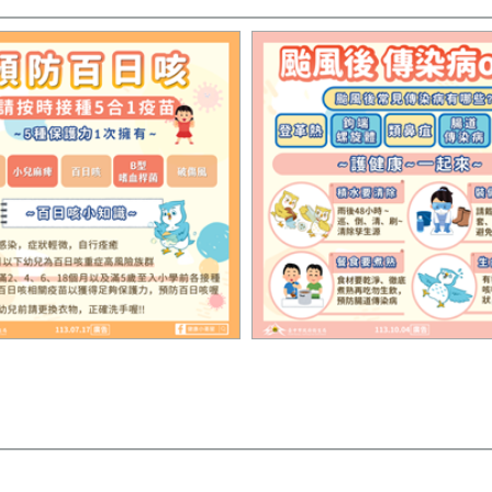
圖卡2
9其他傳染病圖檔