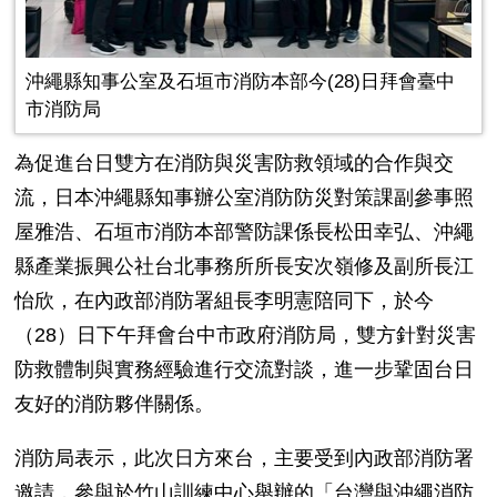
沖繩縣知事公室及石垣市消防本部今(28)日拜會臺中
市消防局
為促進台日雙方在消防與災害防救領域的合作與交
流，日本沖繩縣知事辦公室消防防災對策課副參事照
屋雅浩、石垣市消防本部警防課係長松田幸弘、沖繩
縣產業振興公社台北事務所所長安次嶺修及副所長江
怡欣，在內政部消防署組長李明憲陪同下，於今
（28）日下午拜會台中市政府消防局，雙方針對災害
防救體制與實務經驗進行交流對談，進一步鞏固台日
友好的消防夥伴關係。
消防局表示，此次日方來台，主要受到內政部消防署
邀請，參與於竹山訓練中心舉辦的「台灣與沖繩消防